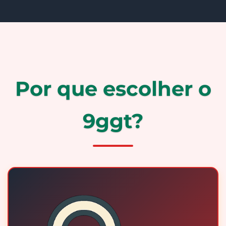
Por que escolher o
9ggt?