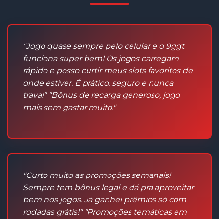
"Jogo quase sempre pelo celular e o 9ggt
funciona super bem! Os jogos carregam
rápido e posso curtir meus slots favoritos de
onde estiver. É prático, seguro e nunca
trava!" "Bônus de recarga generoso, jogo
mais sem gastar muito."
"Curto muito as promoções semanais!
Sempre tem bônus legal e dá pra aproveitar
bem nos jogos. Já ganhei prêmios só com
rodadas grátis!" "Promoções temáticas em