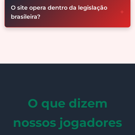
monitoramento antifraude e auditorias
O site opera dentro da legislação
regulares. Seus dados e transações ficam
+
brasileira?
protegidos do início ao fim.
Conduzimos as operações alinhados às
exigências regulatórias. Usuários devem
observar a legislação específica do seu
domicílio.
O que dizem
nossos jogadores