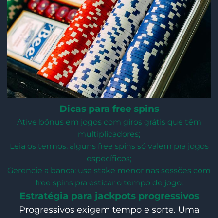
Dicas para free spins
Ative bônus em jogos com giros grátis que têm
multiplicadores;
Leia os termos: alguns free spins só valem pra jogos
específicos;
Gerencie a banca: use stake menor nas sessões com
free spins pra esticar o tempo de jogo.
Estratégia para jackpots progressivos
Progressivos exigem tempo e sorte. Uma