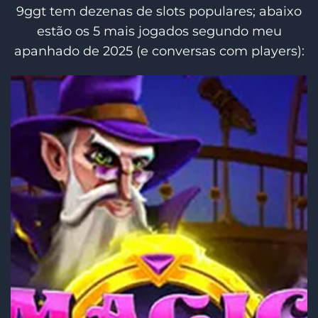
9ggt
tem dezenas de slots populares; abaixo
estão os 5 mais jogados segundo meu
apanhado de 2025 (e conversas com players):