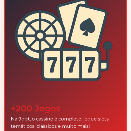
+200 Jogos
Na 9ggt, o cassino é completo: jogue slots
temáticos, clássicos e muito mais!