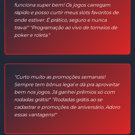
funciona super bem! Os jogos carregam
rápido e posso curtir meus slots favoritos de
onde estiver. É prático, seguro e nunca
trava!" "Programação ao vivo de torneios de
poker e roleta."
"Curto muito as promoções semanais!
Sempre tem bônus legal e dá pra aproveitar
bem nos jogos. Já ganhei prêmios só com
rodadas grátis!" "Rodadas grátis ao se
cadastrar e promoções de aniversário. Adoro
essas vantagens!"