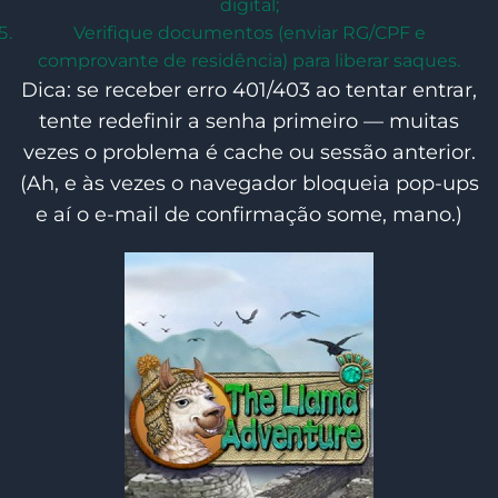
digital;
Verifique documentos (enviar RG/CPF e
comprovante de residência) para liberar saques.
Dica: se receber erro 401/403 ao tentar entrar,
tente redefinir a senha primeiro — muitas
vezes o problema é cache ou sessão anterior.
(Ah, e às vezes o navegador bloqueia pop-ups
e aí o e-mail de confirmação some, mano.)