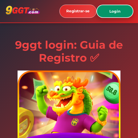
Registrar-se
Login
9ggt login: Guia de
Registro ✅