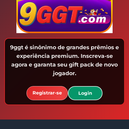
9ggt é sinônimo de grandes prêmios e
experiência premium. Inscreva-se
agora e garanta seu gift pack de novo
jogador.
Registrar-se
Login