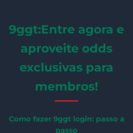
9ggt:Entre agora e
aproveite odds
exclusivas para
membros!
Como fazer 9ggt login: passo a
passo